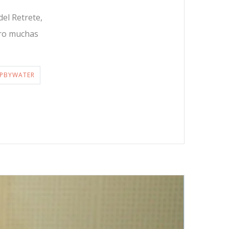
el Retrete,
ero muchas
EPBYWATER