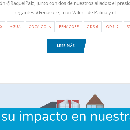
n @RaquelPaiz, junto con dos de nuestros aliados: el presi
regantes #Fenacore, Juan Valero de Palma y el
0
AGUA
COCA COLA
FENACORE
ODS 6
ODS17
S
LEER MÁS