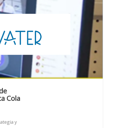
 de
ca Cola
ategia y