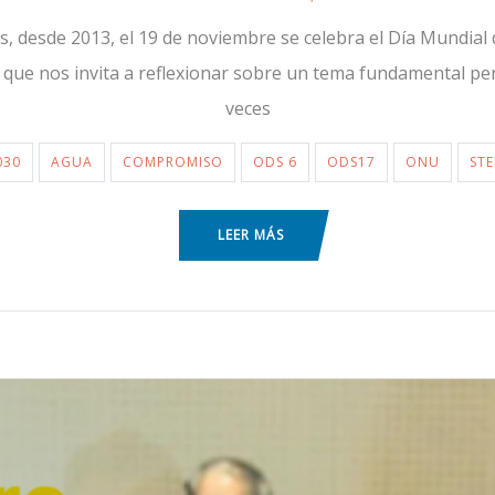
, desde 2013, el 19 de noviembre se celebra el Día Mundial d
 que nos invita a reflexionar sobre un tema fundamental p
veces
030
AGUA
COMPROMISO
ODS 6
ODS17
ONU
ST
LEER MÁS