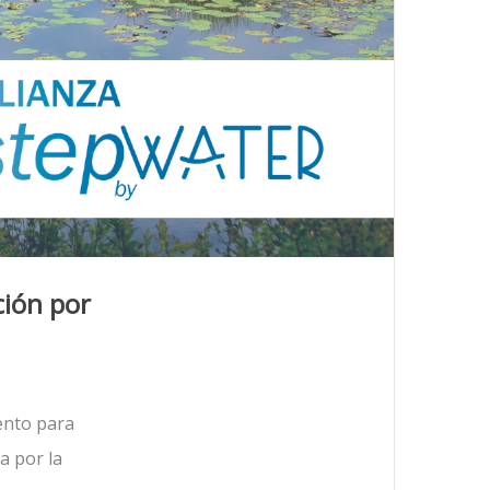
ción por
ento para
a por la