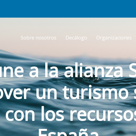
Sobre nosotros
Decálogo
Organizaciones
une a la alianza
ver un turismo s
con los recurso
España