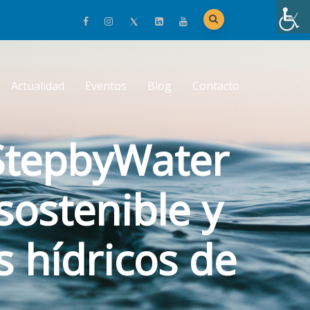
Actualidad
Eventos
Blog
Contacto
 StepbyWater
ostenible y
s hídricos de