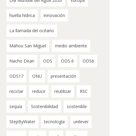
Día Mundial del Agua 2020
Europa
huella hídrica
innovación
La llamada del océano
Mahou San Miguel
medio ambiente
Nacho Dean
ODS
ODS 6
ODS6
ODS17
ONU
presentación
reciclar
reducir
reutilizar
RSC
sequía
Sostenibilidad
sostenible
StepByWater
tecnología
unilever