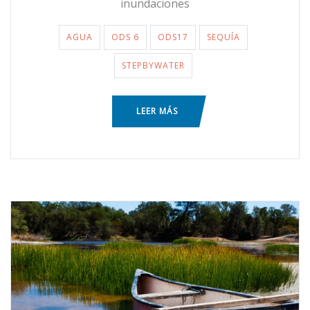
inundaciones
AGUA
ODS 6
ODS17
SEQUÍA
STEPBYWATER
LEER MÁS