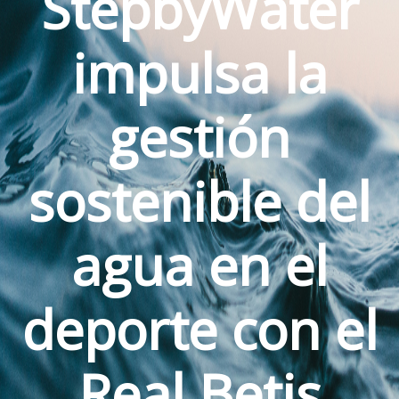
StepbyWater
impulsa la
gestión
sostenible del
agua en el
deporte con el
Real Betis