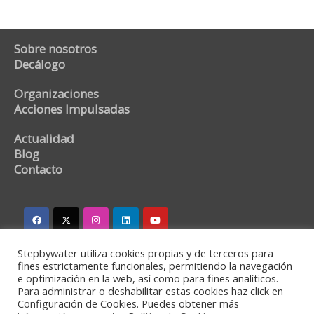
Sobre nosotros
Decálogo
Organizaciones
Acciones Impulsadas
Actualidad
Blog
Contacto
Stepbywater utiliza cookies propias y de terceros para
stepbywater@stepbywater.com
fines estrictamente funcionales, permitiendo la navegación
e optimización en la web, así como para fines analíticos.
+34 682366973
Para administrar o deshabilitar estas cookies haz click en
Configuración de Cookies. Puedes obtener más