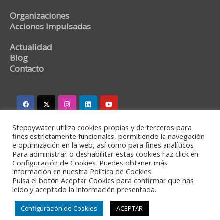
Organizaciones
Acciones Impulsadas
Actualidad
Blog
Contacto
Stepbywater utiliza cookies propias y de terceros para
stepbywater@stepbywater.com
fines estrictamente funcionales, permitiendo la navegación
e optimización en la web, así como para fines analíticos.
+34 682366973
Para administrar o deshabilitar estas cookies haz click en
Configuración de Cookies. Puedes obtener más
información en nuestra
Política de Cookies.
Pulsa el botón Aceptar Cookies para confirmar que has
leído y aceptado la información presentada.
©2020 - Stepbywater -
Política de privacidad
-
Aviso
Legal
Configuración de Cookies
ACEPTAR