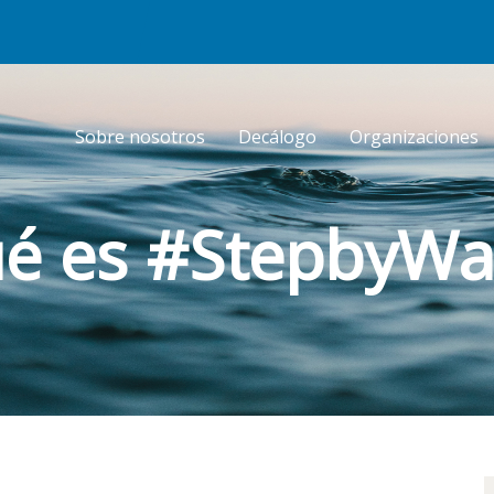
Sobre nosotros
Decálogo
Organizaciones
é es #StepbyWa