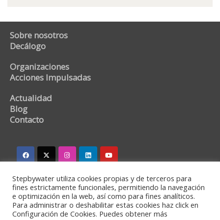
Sobre nosotros
Decálogo
Organizaciones
Acciones Impulsadas
Actualidad
Blog
Contacto
Stepbywater utiliza cookies propias y de terceros para
stepbywater@stepbywater.com
fines estrictamente funcionales, permitiendo la navegación
e optimización en la web, así como para fines analíticos.
+34 682366973
Para administrar o deshabilitar estas cookies haz click en
Configuración de Cookies. Puedes obtener más