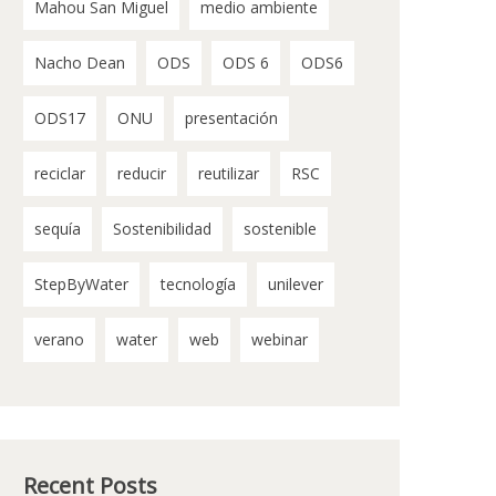
Mahou San Miguel
medio ambiente
Nacho Dean
ODS
ODS 6
ODS6
ODS17
ONU
presentación
reciclar
reducir
reutilizar
RSC
sequía
Sostenibilidad
sostenible
StepByWater
tecnología
unilever
verano
water
web
webinar
Recent Posts