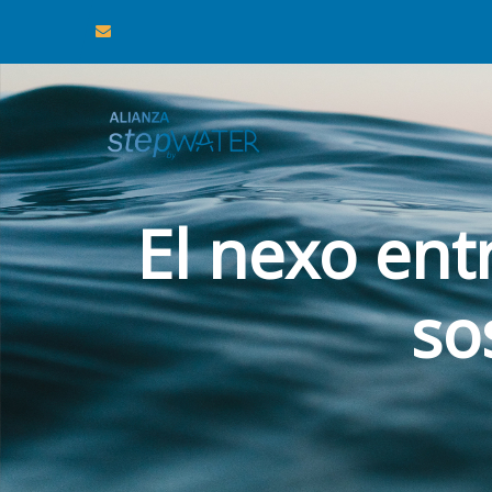
El nexo entr
so