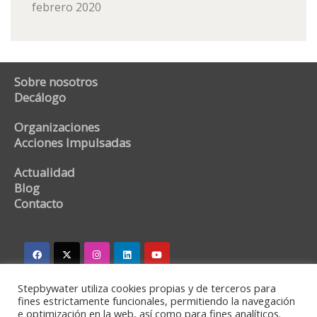
febrero 2020
Sobre nosotros
Decálogo
Organizaciones
Acciones Impulsadas
Actualidad
Blog
Contacto
Stepbywater utiliza cookies propias y de terceros para
stepbywater@stepbywater.com
fines estrictamente funcionales, permitiendo la navegación
e optimización en la web, así como para fines analíticos.
+34 682366973