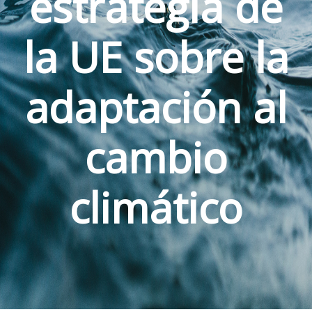
estrategia de
la UE sobre la
adaptación al
cambio
climático