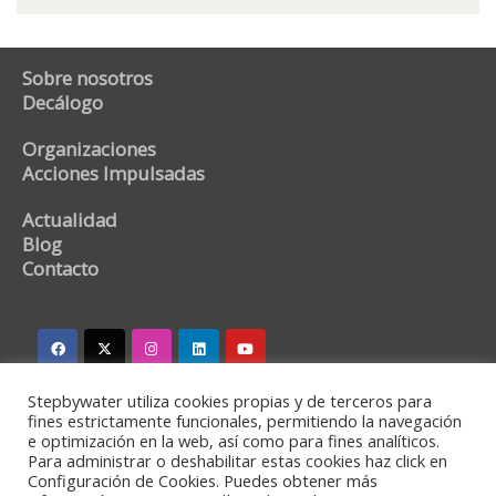
Sobre nosotros
Decálogo
Organizaciones
Acciones Impulsadas
Actualidad
Blog
Contacto
Stepbywater utiliza cookies propias y de terceros para
stepbywater@stepbywater.com
fines estrictamente funcionales, permitiendo la navegación
e optimización en la web, así como para fines analíticos.
+34 682366973
Para administrar o deshabilitar estas cookies haz click en
Configuración de Cookies. Puedes obtener más