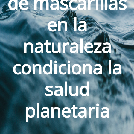
de mascarillas
en la
naturaleza
condiciona la
salud
planetaria