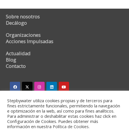
Sobre nosotros
Decálogo
Organizaciones
Acciones Impulsadas
Actualidad
Blog
Contacto
Stepbywater utiliza cookies propias y de terceros para
stepbywater@stepbywater.com
fines estrictamente funcionales, permitiendo la navegación
e optimización en la web, así como para fines analíticos.
+34 682366973
Para administrar o deshabilitar estas cookies haz click en
Configuración de Cookies. Puedes obtener más
información en nuestra
Política de Cookies.