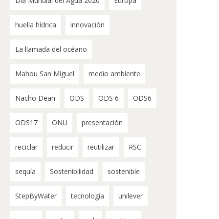
Día Mundial del Agua 2020
Europa
huella hídrica
innovación
La llamada del océano
Mahou San Miguel
medio ambiente
Nacho Dean
ODS
ODS 6
ODS6
ODS17
ONU
presentación
reciclar
reducir
reutilizar
RSC
sequía
Sostenibilidad
sostenible
StepByWater
tecnología
unilever