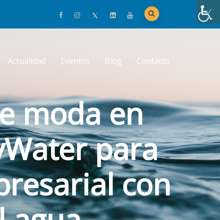
Actualidad
Eventos
Blog
Contacto
de moda en
yWater para
resarial con
l agua