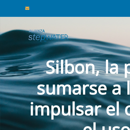
Silbon, l
sumarse a 
impulsar el
el us