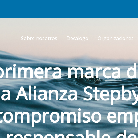
Sobre nosotros
Decálogo
Organizaciones
a primera marca 
la Alianza Stepb
 compromiso emp
o responsable de