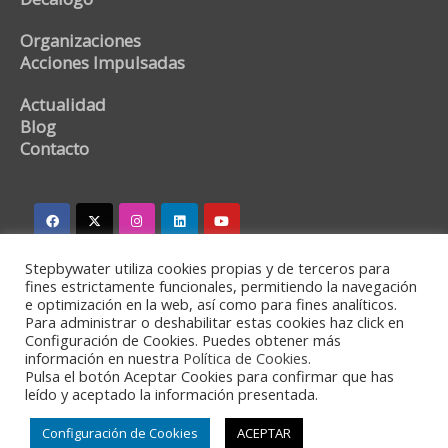
Organizaciones
Acciones Impulsadas
Actualidad
Blog
Contacto
Stepbywater utiliza cookies propias y de terceros para
stepbywater@stepbywater.com
fines estrictamente funcionales, permitiendo la navegación
e optimización en la web, así como para fines analíticos.
+34 682366973
Para administrar o deshabilitar estas cookies haz click en
Configuración de Cookies. Puedes obtener más
información en nuestra
Política de Cookies.
Pulsa el botón Aceptar Cookies para confirmar que has
leído y aceptado la información presentada.
©2020 - Stepbywater -
Política de privacidad
-
Aviso
Legal
Configuración de Cookies
ACEPTAR