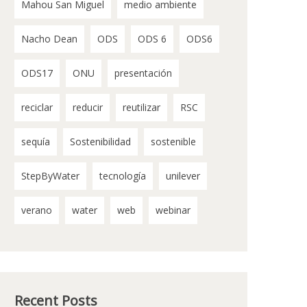
Mahou San Miguel
medio ambiente
Nacho Dean
ODS
ODS 6
ODS6
ODS17
ONU
presentación
reciclar
reducir
reutilizar
RSC
sequía
Sostenibilidad
sostenible
StepByWater
tecnología
unilever
verano
water
web
webinar
Recent Posts