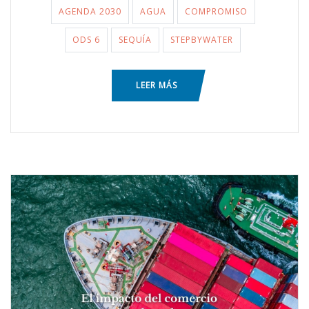
AGENDA 2030
AGUA
COMPROMISO
ODS 6
SEQUÍA
STEPBYWATER
LEER MÁS