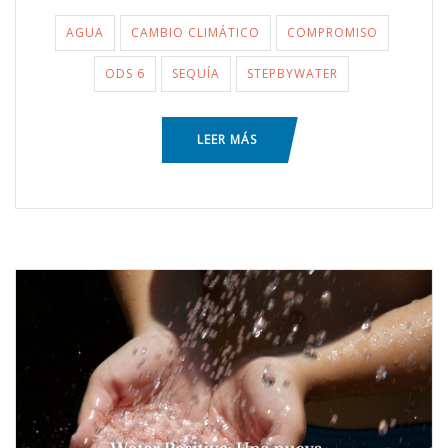
AGUA
CAMBIO CLIMÁTICO
COMPROMISO
ODS 6
SEQUÍA
STEPBYWATER
LEER MÁS