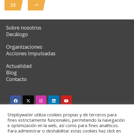
25
Sobre nosotros
Decálogo
Organizaciones
Acciones Impulsadas
Actualidad
Blog
Contacto
Stepbywater utiliza cookies propias y de terceros para
stepbywater@stepbywater.com
fines estrictamente funcionales, permitiendo la navegación
e optimización en la web, así como para fines analíticos.
+34 682366973
Para administrar o deshabilitar estas cookies haz click en