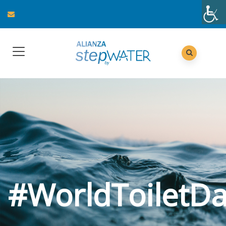
#WorldToiletD