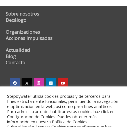
Sobre nosotros
Decálogo
Organizaciones
Acciones Impulsadas
Actualidad
Blog
Contacto
Stepbywater utiliza cookies propias y de terceros para
stepbywater@stepbywater.com
fines estrictamente funcionales, permitiendo la navegación
e optimización en la web, así como para fines analíticos.
+34 682366973
Para administrar o deshabilitar estas cookies haz click en
Configuración de Cookies. Puedes obtener más
información en nuestra
Política de Cookies.
Pulsa el botón Aceptar Cookies para confirmar que has