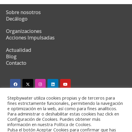
Sobre nosotros
Decálogo
Organizaciones
Acciones Impulsadas
Actualidad
Blog
Contacto
Stepbywater utiliza cookies propias y de terceros para
stepbywater@stepbywater.com
fines estrictamente funcionales, permitiendo la navegación
e optimización en la web, así como para fines analíticos.
+34 682366973
Para administrar o deshabilitar estas cookies haz click en
Configuración de Cookies. Puedes obtener más
información en nuestra
Política de Cookies.
Pulsa el botón Aceptar Cookies para confirmar que has