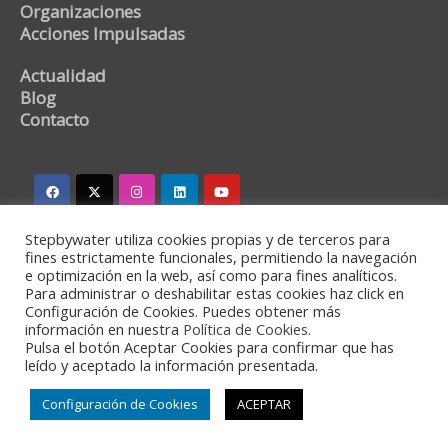
Organizaciones
Acciones Impulsadas
Actualidad
Blog
Contacto
Stepbywater utiliza cookies propias y de terceros para
stepbywater@stepbywater.com
fines estrictamente funcionales, permitiendo la navegación
e optimización en la web, así como para fines analíticos.
+34 682366973
Para administrar o deshabilitar estas cookies haz click en
Configuración de Cookies. Puedes obtener más
información en nuestra
Política de Cookies.
Pulsa el botón Aceptar Cookies para confirmar que has
leído y aceptado la información presentada.
©2020 - Stepbywater -
Política de privacidad
-
Aviso
Legal
Configuración de Cookies
ACEPTAR